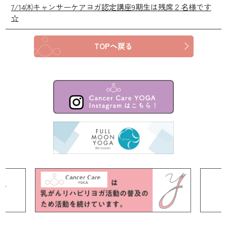
7/14㈭キャンサーケアヨガ認定講座9期生は残席２名様です
☆
TOPへ戻る