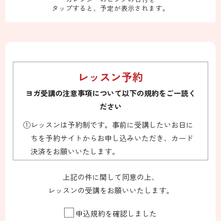
ト)
ベ
ベ
31
1
2
3
4
5
6
タップすると、予定が表示されます。
ン
ン
日
日
日
日
日
日
日
ト)
ト)
レッスン予約
ヨガ受講の注意事項について以下の規約をご一読く
ださい
①レッスンは予約制です。事前に受講したいお日に
ちを予約サイトからお申し込みいただき、カード
決済をお願いいたします。
②キャンセル料はかかりませんが、払い戻しはいた
上記の件に関して同意の上、
しかねます。別日に3ヶ月以内に振替をお願いしま
レッスンの受講をお願いいたします。
す。（事由によっては返金対応させていただくこ
ともございます）
申込規約を確認しました