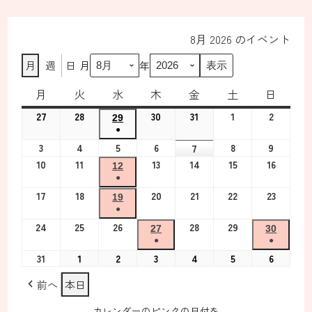
8月 2026 のイベント
月
週
日
月
年
月
月
火
火
水
水
木
木
金
金
土
土
日
日
曜
曜
曜
曜
曜
曜
曜
27
2026
28
2026
30
2026
31
2026
1
2026
2
2026
29
2026
日
日
日
日
日
日
日
年
年
●
年
年
年
年
年
7
7
(1
7
7
8
8
3
2026
4
2026
5
2026
6
2026
8
2026
9
2026
7
2026
7
月
月
件
月
月
月
月
年
年
年
年
年
年
年
10
2026
11
2026
13
2026
14
2026
15
2026
16
2026
月
12
2026
27
28
の
30
31
1
2
8
8
8
8
8
8
8
年
年
●
年
年
年
年
29
年
日
日
イ
日
日
日
日
月
月
月
月
月
月
月
8
8
(1
8
8
8
8
17
2026
18
2026
日
20
2026
21
2026
22
2026
23
2026
8
19
2026
ベ
3
4
5
6
8
9
7
月
月
件
月
月
月
月
年
年
●
年
年
年
年
月
年
ン
日
日
日
日
日
日
日
10
11
の
13
14
15
16
8
8
(1
8
8
8
8
24
2026
25
2026
26
2026
28
2026
29
2026
12
8
27
2026
30
2026
ト)
日
日
イ
日
日
日
日
月
月
件
月
月
月
月
年
年
年
●
年
年
●
日
月
年
年
ベ
17
18
の
20
21
22
23
8
8
8
(1
8
8
(1
31
2026
1
2026
2
2026
3
2026
4
2026
5
2026
6
2026
19
8
8
ン
日
日
イ
日
日
日
日
月
月
月
件
月
月
件
年
年
年
年
年
年
年
日
月
月
前へ
本日
ト)
ベ
24
25
26
の
28
29
の
8
9
9
9
9
9
9
27
30
ン
日
日
日
イ
日
日
イ
月
月
月
月
月
月
月
日
日
カレンダーのピンクの日付を