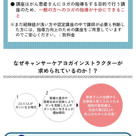
講座はがん患者さんにヨガの指導をする目的で行う講
座のため、
一般の方へのヨガの指導が十分にできるこ
と
※まだ経験値が浅い方や認定講座の中で講師が必要と判断し
た方には、指導力向上のための講座をご用意しています
のでご安心ください。：別料金
なぜキャンサーケアヨガ
インストラクターが
求められているのか！？
患者さんが治療中も
医療の進歩や
治療後も取り入れられる
長寿社会の到来により
2人に1人が
ガンを克服した人や
補完代替医療は、
ガンになる時代
ガンと共に生きる人が
生活の質(QOL)の
増加傾向
向上のためには必須！