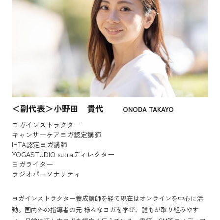
ーケアヨガ開催
2024年9月
大阪市立総合医療センターにてキャンサーケアヨガ体験会開催
2024年9月
乳腺外科さきたクリニックにてキャンサーケアヨガ開催
2024年9月
ヨガフェスタ横浜2024でのヨガカンファレンス登壇
＜副代表＞小野田 貴代
2024年10月
ONODA TAKAYO
高槻病院がんサロンにてキャンサーケアヨガ開催
ヨガインストラクター
キャンサーケアヨガ認定講師
2024年10月
IHTA認定ヨガ講師
The yogis magazine vol.7(ザ・ヨギスマガジン)に協会の活動が掲載され
YOGASTUDIO sutraディレクター
ました
ヨガライター
ラジオパーソナリティ
2024年11月
ホリスティック医療サロンでキャンサーケアヨガワークショップ開講
ヨガインストラクター養成講師を経て現在はオンラインを中心に活
2024年12月・2025年1月
動。国内外の指導者の元 様々なヨガを学び、誰もが取り組みやす
公益社団法人大阪府看護協会 リフレッシュ研修にて椅子ヨガ開催