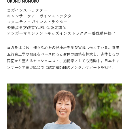
OKUNO MOMOKO
PMU渋谷 渋谷の森クリニックにてキャンサーケアヨガ開催
ヨガインストラクター
2025年9月
キャンサーケアヨガインストラクター
乳腺外科さきたクリニックにてキャンサーケアヨガ開催
マタニティヨガインストラクター
姿勢歩き方改善YURUKU認定講師
2025年10月
アンガーマネジメントキッズインストラクター養成講座修了
大阪医科薬科大学病院 がんサロン『ひだまり』でキャンサーケアヨ
ガを開催
ヨガをはじめ、様々な心身の健康法を学び実践し伝えている。陰陽
2025年11月
五行帝王学や易経をベースに心と身体の関係を探求し、身体と心の
大阪市立総合医療センターにてキャンサーケアヨガ対面クラス開催
両面から整えるセッショニスト、施術家としても活動中。日本キャ
ンサーケアヨガ協会では認定講師陣のメンタルサポートを担当。
2025年11月・2026年1月
公益社団法人大阪府看護協会 リフレッシュ研修にて椅子ヨガ開催
2025年12月
北河内医療圏５病院合同がん患者サロンにてキャンサーケアヨガ開催
2025年12月
ヨガフェスタ2025 YOGAWeek講師
2026年1月
なばなネットワーク さくらFM出演