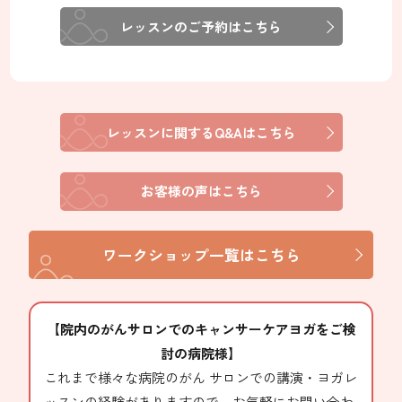
③現在がん治療中の方は、がん患者さん向けのヨガ
レッスンのご予約はこちら
に参加してもよいかを主治医の先生に必ず確認し
てください。※治療後のがんサバイバーの方は特
に主治医の同意を得る必要はありません。
④レッスン中の事故や怪我については、損害賠償の
レッスンに関するQ&Aはこちら
責めを負いかねます。ご自身の責任の元、無理の
ない範囲でご参加くださいませ。
お客様の声はこちら
⑤講師の病気、天災などの際は他のインストラクタ
ーの代講となる場合があります。やむなく休講し
た場合は補講を行います。
ワークショップ一覧はこちら
【院内のがんサロンでのキャンサーケアヨガをご検
討の病院様】
これまで様々な病院のがん サロンでの講演・ヨガレ
ッスンの経験がありますので、お気軽にお問い合わ