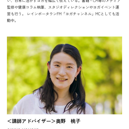
い、日常に活かすヨガを幅広く伝えている。書籍・CM等のメディア
監修や健康コラム執筆、スタジオディレクションやヨガイベント運
2025年1月
営も行う。 レインボータウンFM「ヨガチャンネル」MCとしても活
三島医療圏5病院合同がん患者サロンにてキャンサーケアヨガ開催
動中。
2025年3月
第8回日本リンパ浮腫学会総会 市民公開講座登壇
2025年5月
大阪市立総合医療センターにてキャンサーケアヨガ対面クラス開催
2025年6月
大阪医科薬科大学病院 がんサロン『ひだまり』でキャンサーケアヨ
ガを開催
2025年6月
兵庫医科大学主催 がん患者・家族を支援する医療職者のためのキャ
ンサーケアヨガ開催
2025年9月
日本最大級ヨガフェスタ横浜2025で当協会のカンファレンス登壇
＜講師アドバイザー＞奥野 桃子
2025年9月